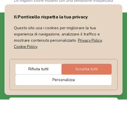
Le migliori storie iniziano con una deviazione inaspettata.
Il Ponticello rispetta la tua privacy
Questo sito usa i cookies per migliorare la tua
esperienza di navigazione, analizzare il traffico e
mostrare contenuto personalizzato.
Privacy Policy
,
Siamo un Tour Operator che offre viaggi nel Mondo,
Cookie Policy
weekend ed escursioni giornaliere in Italia. Guide
certificate ti accompagneranno e condividerai con noi il
rispetto per la Natura che ci circonda.
Rifiuta tutti
Accetta tutti
Rimaniamo in contatto
Personalizza
Iscriviti
I nostri contatti
Il Ponticello Agenzia Viaggi
Telefono: +39 0721 1722032