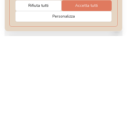
Rifiuta tutti
Accetta tutti
12 ottobre 2026
Monument Valley, sui passi dei Navajo
Personalizza
13 ottobre 2026
Gran Canyon, nel regno dei condor
14 ottobre 2026
Sul Bright Angel Trail, il tracciato dei
nativi americani
15 ottobre 2026
Antelope Canyon e Horseshoe Bend,