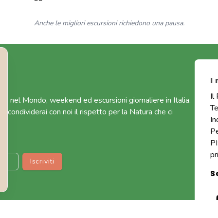
Anche le migliori escursioni richiedono una pausa.
I
Il
gi nel Mondo, weekend ed escursioni giornaliere in Italia.
T
 condividerai con noi il rispetto per la Natura che ci
In
P
P
pr
Iscriviti
S