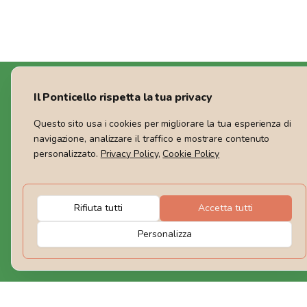
Il Ponticello rispetta la tua privacy
Questo sito usa i cookies per migliorare la tua esperienza di
navigazione, analizzare il traffico e mostrare contenuto
Siamo un Tour Operator che offre viag
personalizzato.
Privacy Policy
,
Cookie Policy
Guide certificate ti accompagneranno e
circonda.
Rimaniamo in contatto
Rifiuta tutti
Accetta tutti
Personalizza