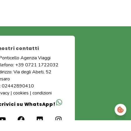
 nostri contatti
 Ponticello Agenzia Viaggi
elefono: +39 0721 1722032
dirizzo: Via degli Abeti, 52
esaro
I: 02442890410
ivacy
|
cookies
|
condizioni
crivici su WhatsApp!