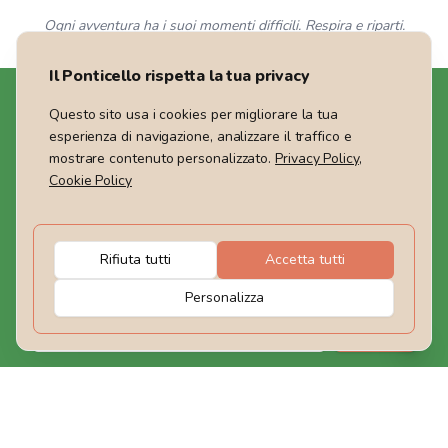
Ogni avventura ha i suoi momenti difficili. Respira e riparti.
Il Ponticello rispetta la tua privacy
Questo sito usa i cookies per migliorare la tua
esperienza di navigazione, analizzare il traffico e
mostrare contenuto personalizzato.
Privacy Policy
,
Cookie Policy
Siamo un Tour Operator che offre viaggi nel Mondo,
weekend ed escursioni giornaliere in Italia. Guide
certificate ti accompagneranno e condividerai con noi il
rispetto per la Natura che ci circonda.
Rifiuta tutti
Accetta tutti
Rimaniamo in contatto
Personalizza
Iscriviti
I nostri contatti
Il Ponticello Agenzia Viaggi