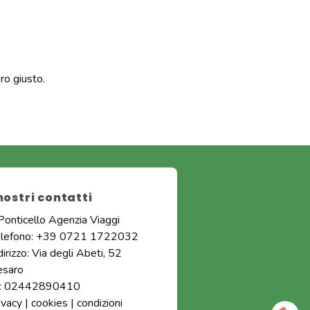
ero giusto.
 nostri contatti
 Ponticello Agenzia Viaggi
elefono: +39 0721 1722032
dirizzo: Via degli Abeti, 52
esaro
I: 02442890410
ivacy
|
cookies
|
condizioni