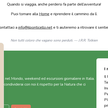
Quando si viaggia, anche perdersi fa parte dell’avventura!
Puoi tornare alla
Home
e riprendere il cammino da lì.
ntattaci a
info@ilponticello.net
e ti aiuteremo a ritrovare il senti
Non tutti coloro che vagano sono perduti. — J.R.R. Tolkien
I
Il
gi nel Mondo, weekend ed escursioni giornaliere in Italia.
T
 condividerai con noi il rispetto per la Natura che ci
In
P
P
pr