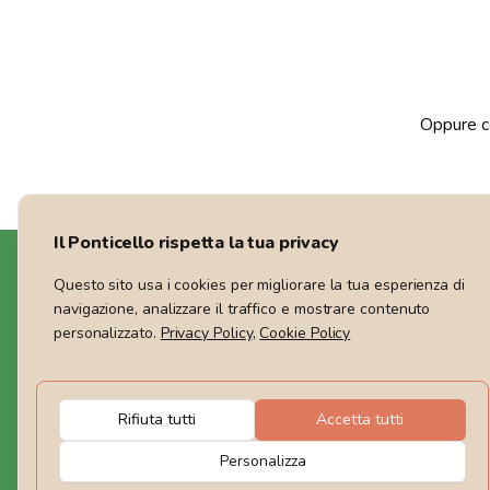
Oppure co
Il Ponticello rispetta la tua privacy
Questo sito usa i cookies per migliorare la tua esperienza di
navigazione, analizzare il traffico e mostrare contenuto
personalizzato.
Privacy Policy
,
Cookie Policy
Siamo un Tour Operator che offre viag
Guide certificate ti accompagneranno e
circonda.
Rifiuta tutti
Accetta tutti
Rimaniamo in contatto
Personalizza