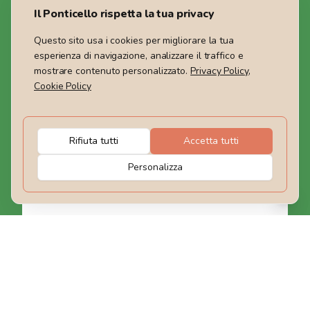
Il Ponticello rispetta la tua privacy
Questo sito usa i cookies per migliorare la tua
esperienza di navigazione, analizzare il traffico e
Siamo un Tour Operator che offre viaggi nel Mondo,
mostrare contenuto personalizzato.
Privacy Policy
,
weekend ed escursioni giornaliere in Italia. Guide
Cookie Policy
certificate ti accompagneranno e condividerai con noi il
rispetto per la Natura che ci circonda.
Rifiuta tutti
Accetta tutti
Rimaniamo in contatto
Personalizza
Iscriviti
I nostri contatti
Il Ponticello Agenzia Viaggi
Telefono: +39 0721 1722032
Indirizzo: Via degli Abeti, 52 Pesaro
PI: 02442890410