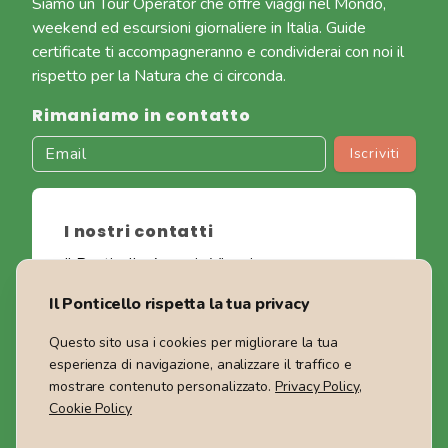
Siamo un Tour Operator che offre viaggi nel Mondo,
weekend ed escursioni giornaliere in Italia. Guide
certificate ti accompagneranno e condividerai con noi il
rispetto per la Natura che ci circonda.
Rimaniamo in contatto
Iscriviti
I nostri contatti
Il Ponticello Agenzia Viaggi
Telefono: +39 0721 1722032
Il Ponticello rispetta la tua privacy
Indirizzo: Via degli Abeti, 52 Pesaro
PI: 02442890410
Questo sito usa i cookies per migliorare la tua
privacy
|
cookies
|
condizioni
esperienza di navigazione, analizzare il traffico e
mostrare contenuto personalizzato.
Privacy Policy
,
Scrivici su WhatsApp!
Cookie Policy