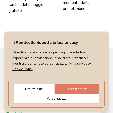
momento della
cambio del noleggio
prenotazione.
gratuito.
Il Ponticello rispetta la tua privacy
Questo sito usa i cookies per migliorare la tua
esperienza di navigazione, analizzare il traffico e
Come funziona
mostrare contenuto personalizzato.
Privacy Policy
,
Cookie Policy
1. Scegli il tuo viaggio
Che sia un weekend tra i borghi dell’Appennino o una
settimana nel cuore della Lapponia, ogni proposta è
Rifiuta tutti
Accetta tutti
creata e seguita con cura dalle nostre guide. Leggi il
programma, guarda le foto, ascolta l’istinto. Se ti chiama…
Personalizza
si parte!