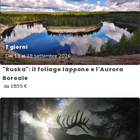
7
giorni
Dal 13 al 19 settembre 2026
"Ruska": il foliage lappone e l'Aurora
Boreale
da
1895
€