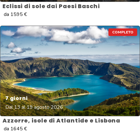
Eclissi di sole dai Paesi Baschi
da
1595
€
COMPLETO
7
giorni
Dal 13 al 19 agosto 2026
Azzorre, isole di Atlantide e Lisbona
da
1645
€