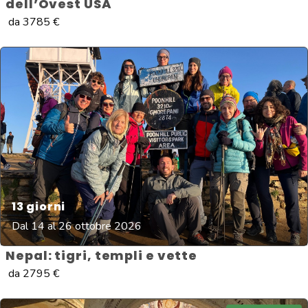
dell’Ovest USA
da
3785
€
13
giorni
Dal 14 al 26 ottobre 2026
Nepal: tigri, templi e vette
da
2795
€