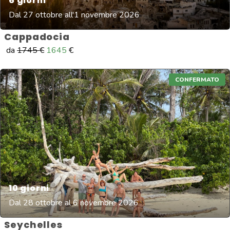
6
giorni
Dal 27 ottobre all'1 novembre 2026
Cappadocia
da
1745
€
1645
€
CONFERMATO
10
giorni
Dal 28 ottobre al 6 novembre 2026
Seychelles