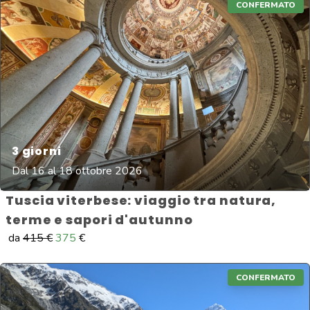
CONFERMATO
3
giorni
Dal 16 al 18 ottobre 2026
Tuscia viterbese: viaggio tra natura,
terme e sapori d'autunno
da
415
€
375
€
CONFERMATO