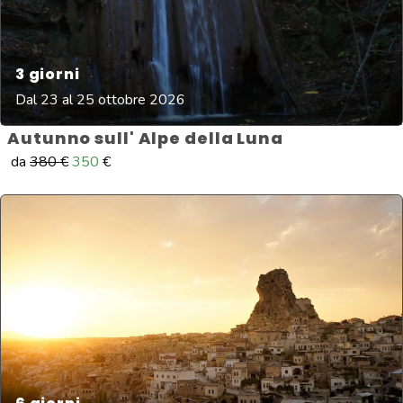
3
giorni
Dal 23 al 25 ottobre 2026
Autunno sull' Alpe della Luna
da
380
€
350
€