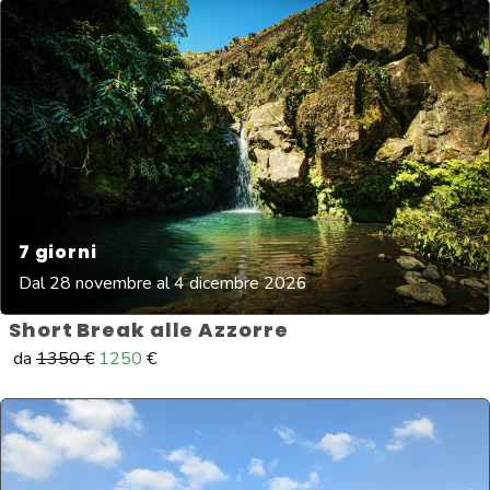
7
giorni
Dal 28 novembre al 4 dicembre 2026
Short Break alle Azzorre
da
1350
€
1250
€