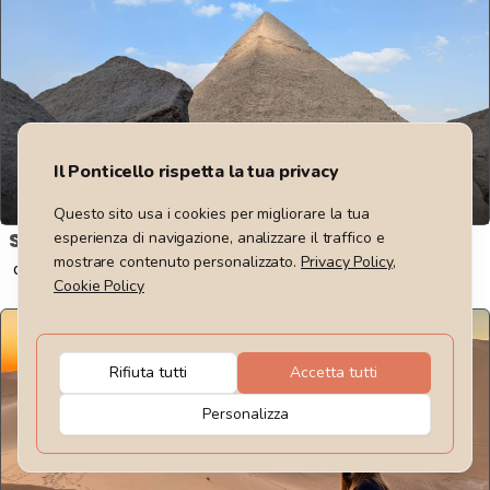
6
giorni
Il Ponticello rispetta la tua privacy
Dal 3 all'8 dicembre 2026
Questo sito usa i cookies per migliorare la tua
Short Break in Egitto
esperienza di navigazione, analizzare il traffico e
mostrare contenuto personalizzato.
Privacy Policy
,
da
1265
€
Cookie Policy
Rifiuta tutti
Accetta tutti
Personalizza