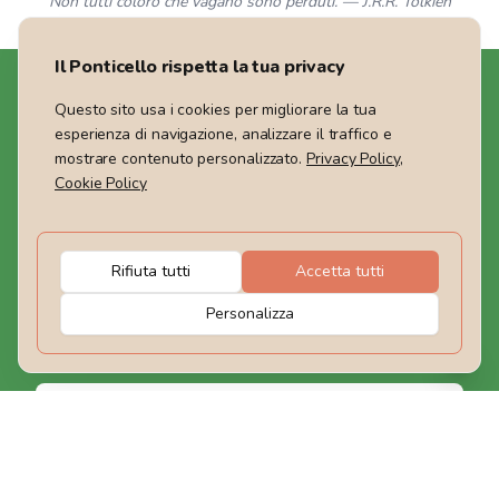
Non tutti coloro che vagano sono perduti. — J.R.R. Tolkien
Il Ponticello rispetta la tua privacy
Questo sito usa i cookies per migliorare la tua
esperienza di navigazione, analizzare il traffico e
mostrare contenuto personalizzato.
Privacy Policy
,
Siamo un Tour Operator che offre viaggi nel Mondo,
Cookie Policy
weekend ed escursioni giornaliere in Italia. Guide
certificate ti accompagneranno e condividerai con noi il
rispetto per la Natura che ci circonda.
Rifiuta tutti
Accetta tutti
Rimaniamo in contatto
Personalizza
Iscriviti
I nostri contatti
Il Ponticello Agenzia Viaggi
Telefono: +39 0721 1722032