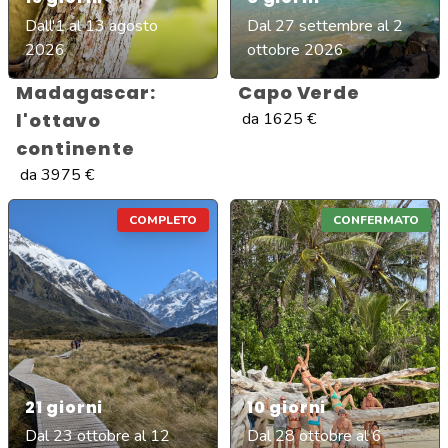
Dall'1 al 13 agosto
Dal 27 settembre al 2
2026
ottobre 2026
Madagascar:
Capo Verde
l'ottavo
da
1625
€
continente
da
3975
€
COMPLETO
CONFERMATO
21
giorni
10
giorni
Dal 23 ottobre al 12
Dal 28 ottobre al 6