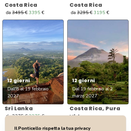
Costa Rica
Costa Rica
da
3495
€
3395
€
da
3295
€
3195
€
12
giorni
12
giorni
Dall'8 al 19 febbraio
Dal 19 febbraio al 2
2027
marzo 2027
Sri Lanka
Costa Rica, Pura
da
2375
€
2275
€
Vida
da
2825
€
2725
€
Il Ponticello rispetta la tua privacy