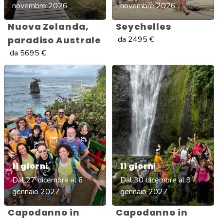
novembre 2026
novembre 2026
Nuova Zelanda,
Seychelles
paradiso Australe
da
2495
€
da
5695
€
11
giorni
11
giorni
Dal 27 dicembre al 6
Dal 30 dicembre al 9
gennaio 2027
gennaio 2027
Capodanno in
Capodanno in