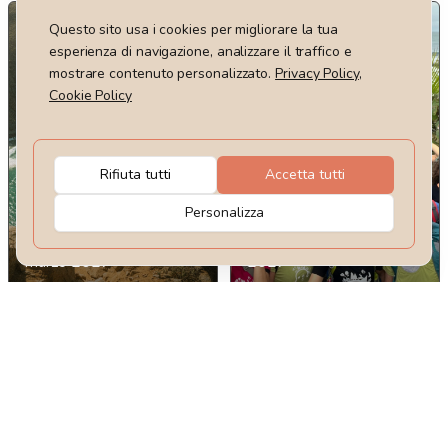
Questo sito usa i cookies per migliorare la tua
esperienza di navigazione, analizzare il traffico e
mostrare contenuto personalizzato.
Privacy Policy
,
Cookie Policy
Rifiuta tutti
Accetta tutti
12
giorni
11
giorni
Personalizza
Dal 22 febbraio al 5
Dal 17 al 27 marzo
marzo 2027
2027
Baja California
Costa Rica, Pura
del Sud
Vida
da
4295
€
4095
€
da
2825
€
2725
€